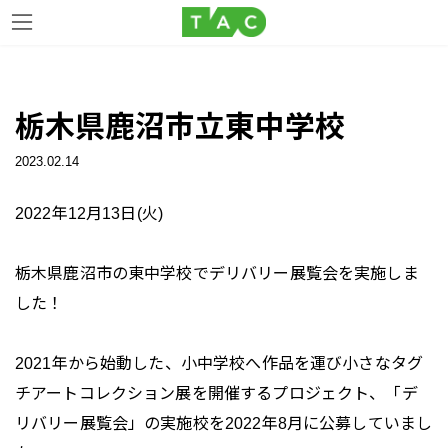
コ
ナ
ン
ビ
栃木県鹿沼市立東中学校
テ
ゲ
ン
ー
2023.02.14
ツ
シ
へ
ョ
2022年12月13日(火)
ス
ン
キ
に
ッ
移
栃木県鹿沼市の東中学校でデリバリー展覧会を実施しま
プ
動
した！
2021年から始動した、小中学校へ作品を運び小さなタグ
チアートコレクション展を開催するプロジェクト、「デ
リバリー展覧会」の実施校を2022年8月に公募していまし