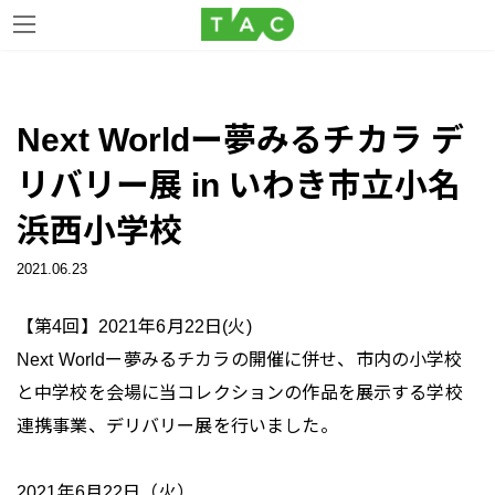
コ
ナ
ン
ビ
Next Worldー夢みるチカラ デ
テ
ゲ
ン
ー
リバリー展 in いわき市立小名
ツ
シ
へ
ョ
浜西小学校
ス
ン
キ
に
2021.06.23
ッ
移
プ
動
【第4回】2021年6月22日(火)
Next Worldー夢みるチカラの開催に併せ、市内の小学校
と中学校を会場に当コレクションの作品を展示する学校
連携事業、デリバリー展を行いました。
2021年6月22日（火）