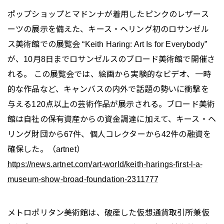
ポップショップとマドンナが着用したピンクのレザース
ーツの展示を備えた、キース・ヘリング初のロサンゼル
ス美術館での展覧会 “Keith Haring: Art Is for Everybody”
が、10月8日までロサンゼルスのブロード美術館で開催さ
れる。 この展覧会では、絵画から実験的なビデオ、一時
的な作品など、キャンバスの内外で話題の勢いに衝撃を
与える120点以上の芸術作品が展示される。ブロード美術
館は自社の保有資産からの資金調達に加えて、キース・ヘ
リング財団から67件、個人コレクターから42件の融資を
確保した。（artnet）
https://news.artnet.com/art-world/keith-harings-first-l-a-
museum-show-broad-foundation-2311777
メトロポリタン美術館は、破産した仮想通貨取引所兼仮