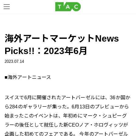
コ
ナ
ン
ビ
海外アートマーケットNews
テ
ゲ
ン
ー
Picks!!：2023年6月
ツ
シ
へ
ョ
2023.07.14
ス
ン
キ
に
■海外アートニュース
ッ
移
プ
動
スイスで6月に開催されたアートバーゼルには、36か国か
ら284のギャラリーが集った。6月13日のプレビューから
始まったこのイベントは、年初めにマーク・シュピーグ
ラーの後任として就任した新CEOノア・ホロヴィッツが
企画した初めてのフェアである。 今年のアートバーゼル