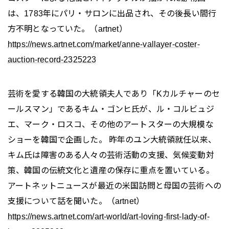
は、1783年にパリ・サロンに出品され、その後長い間行
方不明となっていた。（artnet）
https://news.artnet.com/market/anne-vallayer-coster-
auction-record-2325223
芸術を愛する韓国の大統領夫人であり「Kカルチャーのセ
ールスマン」であるキム・ゴンヒ氏が、ル・コルビュジ
エ、マーク・ロスコ、その他のアートスターの大規模な
ショーを韓国で企画した。 昨年のユン大統領就任以来、
キム氏は障害のある人々の芸術活動の支援、気候変動対
策、韓国の伝統文化と遺産の保存に重点を置いている。
アートネットニュースが最近の米国訪問と母国の芸術への
支援について話を聞いた。（artnet）
https://news.artnet.com/art-world/art-loving-first-lady-of-