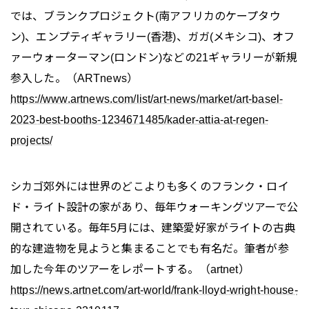
では、ブランクプロジェクト(南アフリカのケープタウ
ン)、エンプティギャラリー(香港)、ガガ(メキシコ)、オフ
ァーウォーターマン(ロンドン)などの21ギャラリーが新規
参入した。（ARTnews）
https://www.artnews.com/list/art-news/market/art-basel-
2023-best-booths-1234671485/kader-attia-at-regen-
projects/
シカゴ郊外には世界のどこよりも多くのフランク・ロイ
ド・ライト設計の家があり、毎年ウォーキングツアーで公
開されている。毎年5月には、建築愛好家がライトの古典
的な建造物を見ようと集まることでも有名だ。筆者が参
加した今年のツアーをレポートする。（artnet）
https://news.artnet.com/art-world/frank-lloyd-wright-house-