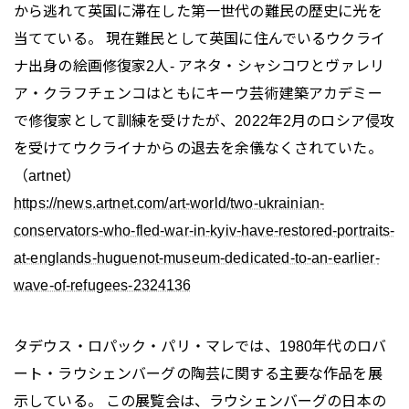
から逃れて英国に滞在した第一世代の難民の歴史に光を
当てている。 現在難民として英国に住んでいるウクライ
ナ出身の絵画修復家2人- アネタ・シャシコワとヴァレリ
ア・クラフチェンコはともにキーウ芸術建築アカデミー
で修復家として訓練を受けたが、2022年2月のロシア侵攻
を受けてウクライナからの退去を余儀なくされていた。
（artnet）
https://news.artnet.com/art-world/two-ukrainian-
conservators-who-fled-war-in-kyiv-have-restored-portraits-
at-englands-huguenot-museum-dedicated-to-an-earlier-
wave-of-refugees-2324136
タデウス・ロパック・パリ・マレでは、1980年代のロバ
ート・ラウシェンバーグの陶芸に関する主要な作品を展
示している。 この展覧会は、ラウシェンバーグの日本の