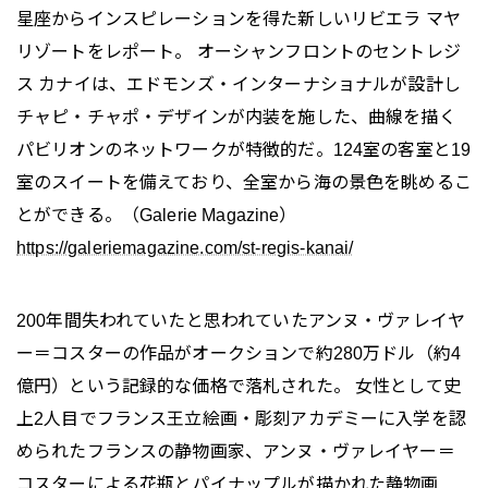
星座からインスピレーションを得た新しいリビエラ マヤ
リゾートをレポート。 オーシャンフロントのセントレジ
ス カナイは、エドモンズ・インターナショナルが設計し
チャピ・チャポ・デザインが内装を施した、曲線を描く
パビリオンのネットワークが特徴的だ。124室の客室と19
室のスイートを備えており、全室から海の景色を眺めるこ
とができる。（Galerie Magazine）
https://galeriemagazine.com/st-regis-kanai/
200年間失われていたと思われていたアンヌ・ヴァレイヤ
ー＝コスターの作品がオークションで約280万ドル（約4
億円）という記録的な価格で落札された。 女性として史
上2人目でフランス王立絵画・彫刻アカデミーに入学を認
められたフランスの静物画家、アンヌ・ヴァレイヤー＝
コスターによる花瓶とパイナップルが描かれた静物画