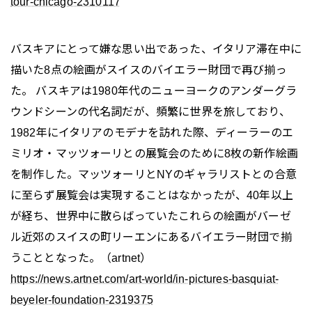
tour-chicago-2310117
バスキアにとって嫌な思い出であった、イタリア滞在中に
描いた8点の絵画がスイスのバイエラー財団で再び揃っ
た。 バスキアは1980年代のニューヨークのアンダーグラ
ウンドシーンの代名詞だが、頻繁に世界を旅しており、
1982年にイタリアのモデナを訪れた際、ディーラーのエ
ミリオ・マッツォーリとの展覧会のために8枚の新作絵画
を制作した。マッツォーリとNYのギャラリストとの合意
に至らず展覧会は実現することはなかったが、40年以上
が経ち、世界中に散らばっていたこれらの絵画がバーゼ
ル近郊のスイスの町リーエンにあるバイエラー財団で揃
うこととなった。（artnet）
https://news.artnet.com/art-world/in-pictures-basquiat-
beyeler-foundation-2319375