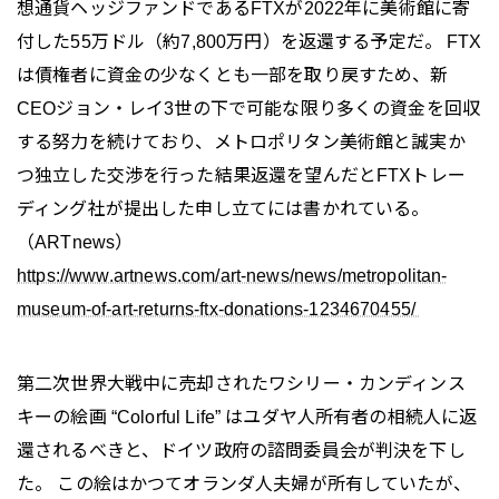
想通貨ヘッジファンドであるFTXが2022年に美術館に寄
付した55万ドル（約7,800万円）を返還する予定だ。 FTX
は債権者に資金の少なくとも一部を取り戻すため、新
CEOジョン・レイ3世の下で可能な限り多くの資金を回収
する努力を続けており、メトロポリタン美術館と誠実か
つ独立した交渉を行った結果返還を望んだとFTXトレー
ディング社が提出した申し立てには書かれている。
（ARTnews）
https://www.artnews.com/art-news/news/metropolitan-
museum-of-art-returns-ftx-donations-1234670455/
第二次世界大戦中に売却されたワシリー・カンディンス
キーの絵画 “Colorful Life” はユダヤ人所有者の相続人に返
還されるべきと、ドイツ政府の諮問委員会が判決を下し
た。 この絵はかつてオランダ人夫婦が所有していたが、