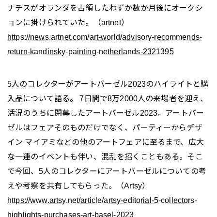
ナチスがオランダを占領したわずか数か月後にオークシ
ョンに掛けられていた。（artnet）
https://news.artnet.com/art-world/advisory-recommends-
return-kandinsky-painting-netherlands-2321395
5人のコレクターがアートバーゼル2023のハイライトと購
入品について語る。 7日間で8万2000人の来場者を迎え、
活況のうちに閉幕したアートバーゼル2023。アートバー
ゼルはフェアそのものだけでなく、パーティーからデザ
イン マイアミなどの他のアートフェアに至るまで、広大
な一連のイベントも伴い、混乱を招くこともある。そこ
で今回、5人のコレクターにアートバーゼルについての考
えや考察を共有してもらった。（Artsy）
https://www.artsy.net/article/artsy-editorial-5-collectors-
highlights-purchases-art-basel-2023