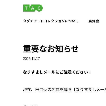
コ
ナ
ン
ビ
テ
ゲ
ン
ー
タグチアートコレクションについて
展覧会
ツ
シ
へ
ョ
ス
ン
キ
に
重要なお知らせ
ッ
移
プ
動
2025.11.17
なりすましメールにご注意ください！
現在、田口弘の名前を騙る【なりすましメー