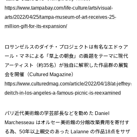
https://www.tampabay.com/life-culture/arts/visual-
arts/2022/04/25/tampa-museum-of-art-receives-25-
million-gift-for-its-expansion/
ロサンゼルスのダイチ・プロジェクトは有名なエドゥア
ール・マネによる「草上の朝食」の画題をテーマに現代
アーティスト（約35名）が独自に解釈した作品群の展覧
会を開催（Cultured Magazine）
https://www.culturedmag.com/article/2022/04/18/at-jeffrey-
deitch-in-los-angeles-a-famous-picnic-is-reexamined
パリ近代美術館の学芸部長などを勤めた Daniel
Marchesseau はオルセー美術館の分館改築費用を寄付す
る為、50年以上親交のあった Lalanne の作品18点をサザ