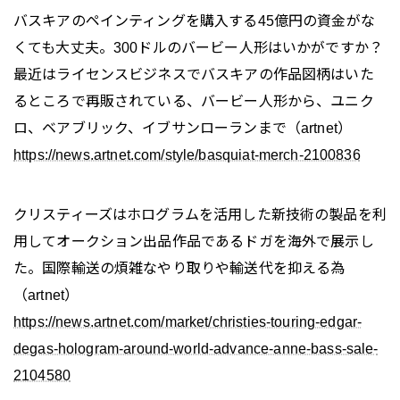
バスキアのペインティングを購入する45億円の資金がな
くても大丈夫。300ドルのバービー人形はいかがですか？
最近はライセンスビジネスでバスキアの作品図柄はいた
るところで再販されている、バービー人形から、ユニク
ロ、ベアブリック、イブサンローランまで（artnet）
https://news.artnet.com/style/basquiat-merch-2100836
クリスティーズはホログラムを活用した新技術の製品を利
用してオークション出品作品であるドガを海外で展示し
た。国際輸送の煩雑なやり取りや輸送代を抑える為
（artnet）
https://news.artnet.com/market/christies-touring-edgar-
degas-hologram-around-world-advance-anne-bass-sale-
2104580