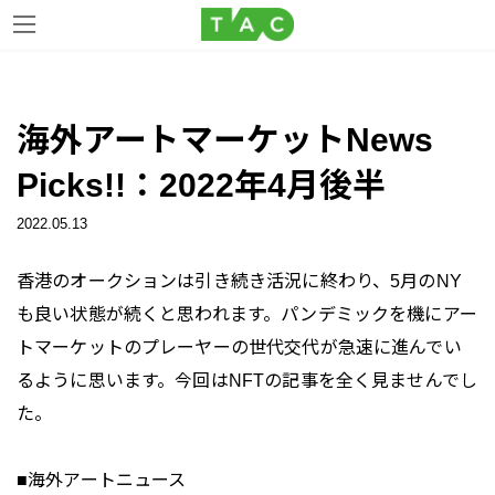
コ
ナ
ン
ビ
海外アートマーケットNews
テ
ゲ
ン
ー
Picks!!：2022年4月後半
ツ
シ
へ
ョ
2022.05.13
ス
ン
キ
に
香港のオークションは引き続き活況に終わり、5月のNY
ッ
移
も良い状態が続くと思われます。パンデミックを機にアー
プ
動
トマーケットのプレーヤーの世代交代が急速に進んでい
るように思います。今回はNFTの記事を全く見ませんでし
た。
■海外アートニュース