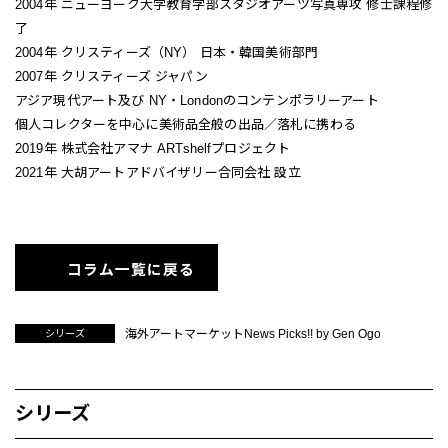
2004年 ニューヨーク大学教育学部スタジオアーツ写真専攻 修士課程修
了
2004年 クリスティーズ（NY） 日本・韓国美術部門
2007年 クリスティーズ ジャパン
アジア現代アート及び NY・Londonのコンテンポラリーアート
個人コレクターを中心に美術品全般の出品／落札に携わる
2019年 株式会社アマナ ARTshelfプロジェクト
2021年 大胡アートアドバイザリー合同会社 設立
コラム一覧に戻る
海外アートマーケットNews Picks!! by Gen Ogo
シリーズ
シリーズ