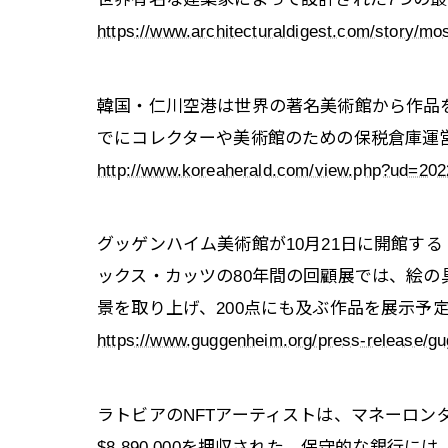
https://www.architecturaldigest.com/story/mo
韓国・仁川空港は世界の著名美術館から作品を
でにコレクターや美術館のための保税倉庫運営など計
http://www.koreaherald.com/view.php?ud=20
グッゲンハイム美術館が10月21日に開館す
ックス・カッツの80年間の回顧展では、絵
景を取り上げ、200点にも及ぶ作品を展示予定（Gugge
https://www.guggenheim.org/press-release/g
ラトビアのNFTアーティストは、マネーロン
$8,890,000を押収された。保守的な銀行