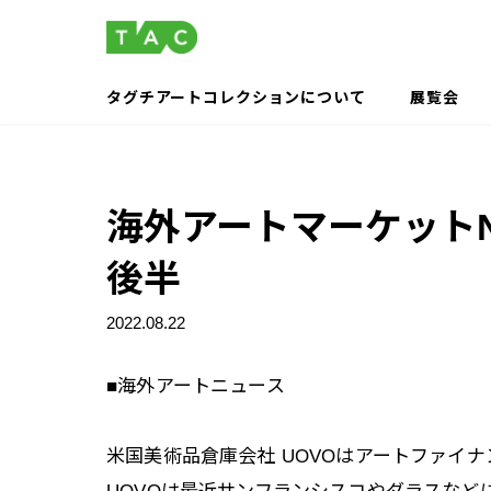
コ
ナ
ン
ビ
テ
ゲ
ン
ー
タグチアートコレクションについて
展覧会
ツ
シ
へ
ョ
ス
ン
キ
に
海外アートマーケットNews
ッ
移
プ
動
後半
2022.08.22
■海外アートニュース
米国美術品倉庫会社 UOVOはアートファイナ