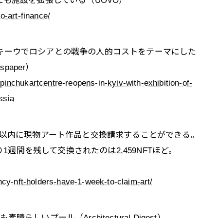
にも施設を拡張している（UOVO）
o-art-finance/
キーウでロシアとの戦争の人的コストをテーマにした
paper）
inchukartcentre-reopens-in-kyiv-with-exhibition-of-
ssia
間以内に現物アート作品と交換請求することができる。
り1週間を残して交換されたのは2,459NFTほど。
ncy-nft-holders-have-1-week-to-claim-art/
いプール（Architectural Digest）