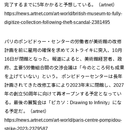
完了するまでに5年かかると予想している。（artnet）
https://news.artnet.com/art-world/british-museum-to-fully-
digitize-collection-following-theft-scandal-2381495
パリのポンピドゥー・センターの労働者が美術館の改修
計画を前に雇用の確保を求めてストライキに突入、10月
16日が閉館となった。報道によると、美術館経営者、政
府、主要5労働組合間の交渉会議は「今のところ何も成果
を上げていない」という。 ポンピドゥーセンターは長年
計画されてきた改修工事により2023年末に閉館し、2027
年の創立50周年に向けて再オープンする予定となってい
る。最後の展覧会は「ピカソ：Drawing to Infinity」にな
る予定だ。（artnet）
https://news.artnet.com/art-world/paris-centre-pompidou-
strike-2023-2379587