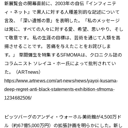
新展覧会の開幕直前に、2003年の自伝『インフィニテ
ィ・ネット』で黒人に対する人種差別的な記述について
言及、「深い遺憾の意」を表明した。「私のメッセージ
は常に、すべての人々に対する愛、希望、思いやり、そし
て敬意です。 私の生涯の目標は、芸術を通じて人類を高
揚させることです。 苦痛を与えたことをお詫びしま
す。」 草間彌生を特集するSFMOMAは、クロニクル誌の
コラムニスト ソレイユ・ホー氏によって批判されてい
た。（ARTnews）
https://www.artnews.com/art-news/news/yayoi-kusama-
deep-regret-anti-black-statements-exhibition-sfmoma-
1234682506/
ピッツバーグのアンディ・ウォーホル美術館が4,500万ド
ル（約67億5,000万円）の拡張計画を明らかにした。新し