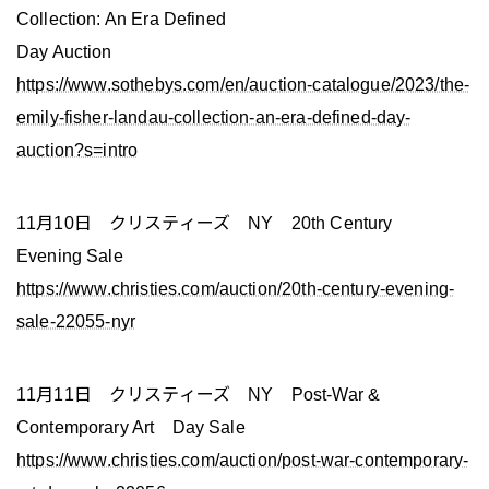
Collection: An Era Defined
Day Auction
https://www.sothebys.com/en/auction-catalogue/2023/the-
emily-fisher-landau-collection-an-era-defined-day-
auction?s=intro
11月10日 クリスティーズ NY 20th Century
Evening Sale
https://www.christies.com/auction/20th-century-evening-
sale-22055-nyr
11月11日 クリスティーズ NY Post-War &
Contemporary Art Day Sale
https://www.christies.com/auction/post-war-contemporary-