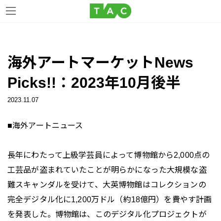
コ
ナ
ン
ビ
海外アートマーケットNews
テ
ゲ
ン
ー
Picks!!：2023年10月後半
ツ
シ
へ
ョ
2023.11.07
ス
ン
キ
に
■海外アートニュース
ッ
移
プ
動
長年にわたって上級学芸員によって博物館から2,000点の
工芸品が盗まれていたことが明らかになった大規模な盗
難スキャンダルを受けて、大英博物館はコレクションの
完全デジタル化に1,200万ドル（約18億円）を費やす計画
を発表した。博物館は、このデジタル化プロジェクトが