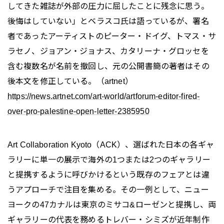
してきた雑誌が外部の圧力に屈したことに残念に思う。
後悔はしていない」とベラスコ氏は語っているが、署名
者であったアーティストのピーター・ドイグ、トマス・サ
ラセノ、ジョアン・ジョナス、カタリーナ・グロッセを
含む複数名が名前を撤回し、元の公開書簡の著者はその
後本文を修正している。（artnet）
https://news.artnet.com/art-world/artforum-editor-fired-
over-pro-palestine-open-letter-2385950
Art Collaboration Kyoto（ACK）、選ばれた日本の各ギャ
ラリーに単一の展示で海外の1つまたは2つのギャラリー
と提携するように呼びかけるという既存のフェアとは違
うアプローチで注目を集める。その一例として、ニュー
ヨークの47カナルは東京のミサコ&ローゼンと提携し、両
ギャラリーの代表を務めるトレバー・シミズが近年制作