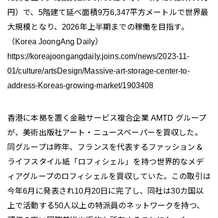
円）で、5階建て延べ面積9万6,347平方メートルで世界最
大規模となり、2026年上半期までの稼働を目指す。
（Korea JoongAng Daily）
https://koreajoongangdaily.joins.com/news/2023-11-
01/culture/artsDesign/Massive-art-storage-center-to-
address-Koreas-growing-market/1903408
香港に本拠を置く金融サービス複合企業 AMTD グループ
が、美術出版社アート・ニュースペーパーを買収した。
同グループは昨年、フランスを代表するファッション＆
ライフスタイル紙「ロフィシェル」を持つ世界的なメデ
ィアグループのロフィシェルを買収していた。この取引は
今年6月に発表され10月20日に完了し、同社は30カ国以
上で活動する50人以上の特派員のネットワークを持つ、