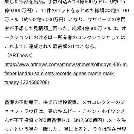
集した作品を出品。手数料込みで4億600万ドル（約615
億9,000万円）、31件のロットをまとめた総額は3億5,100
万ドル（約532億5,000万円）となり、サザビーズの専門
家が予想した見積額上回った。総額4億600万ドルは、オ
ークションにおける単一所有者のコレクションとしては
これまでに達成された最高額の1つとなる。
（ARTnews）
https://www.artnews.com/art-news/news/sothebys-406-m-
fisher-landau-sale-sets-records-agnes-martin-mark-
tansey-1234686208/
香港の不動産王、株式市場投資家、メガコレクターのジ
ョセフ・ラウ氏は、妻のキムビー・チャン・ホイワンさ
んが不正投資で200億香港ドル（約2,600億円）以上を失
ったという噂を一蹴した。 噂によると、ラウは現在世界