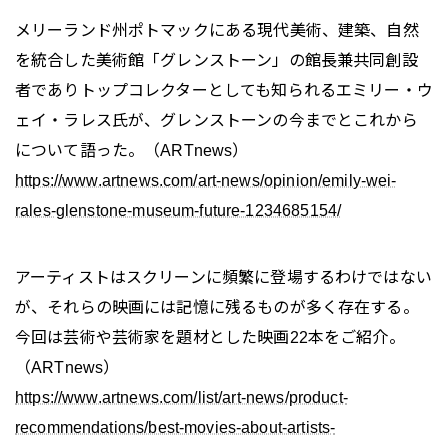
メリーランド州ポトマックにある現代美術、建築、自然
を統合した美術館「グレンストーン」の館長兼共同創設
者でありトップコレクターとしても知られるエミリー・ウ
ェイ・ラレス氏が、グレンストーンの今までとこれから
について語った。（ARTnews）
https://www.artnews.com/art-news/opinion/emily-wei-
rales-glenstone-museum-future-1234685154/
アーティストはスクリーンに頻繁に登場するわけではない
が、それらの映画には記憶に残るものが多く存在する。
今回は芸術や芸術家を題材とした映画22本をご紹介。
（ARTnews）
https://www.artnews.com/list/art-news/product-
recommendations/best-movies-about-artists-