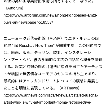
評価の高い国際美術出版物も所有することになった。
（Artforum）
https://www.artforum.com/news/hong-kongbased-amtd-
buys-art-newspaper-518557/
ニューヨーク近代美術館（MoMA）でエド・ルシェの回
顧展 “Ed Ruscha / Now Then” が開催中だ。この回顧展で
は、絵画、版画、デッサン、製本、インスタレーショ
ン・アートなど、彼の多面的な実践の包括的な概要を提供
する。現実と幻想の間の弁証法に焦点を当てたアーティス
トが頑固で無表情なユーモアのセンスの持ち主であり、
最終的にはアメリカンドリームについての瞑想に発展し
たことを明確に表現している。（ARTnews）
https://www.artnews.com/list/art-news/artists/ed-ruscha-
artist-who-is-why-art-important-moma-retrospective-