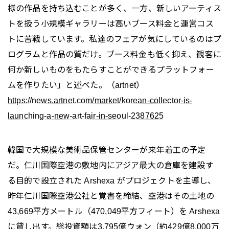
様の作品を持ち込むことが多く、一方、新しいアーティス
トを扱う小規模ギャラリーは高いブース料金と運営コス
トに苦戦しています。私達のフェアが気にしているのはプ
ログラムと作品の質だけ。ブース料金も低く抑え、観客に
何か新しいものをもたらすことができるプラットフォー
ムを作りたい」と述べた。（artnet）
https://news.artnet.com/market/korean-collector-is-
launching-a-new-art-fair-in-seoul-2387625
韓国で大規模な美術品保管センターが来年着工の予定
だ。仁川国際空港の敷地内にアジア最大の倉庫を建設す
る目的で設立された Arshexa がプロジェクトを主導し、
昨年仁川国際空港公社と覚書を締結、空港はその土地の
43,669平方メートル（470,049平方フィート）を Arshexa
に貸し出す。総投資額は3,795億ウォン（約429億8,000万