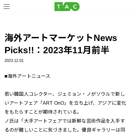
コ
ナ
ン
ビ
海外アートマーケットNews
テ
ゲ
ン
ー
Picks!!：2023年11月前半
ツ
シ
へ
ョ
2023.12.01
ス
ン
キ
に
■海外アートニュース
ッ
移
プ
動
若い韓国人コレクター、ジェミョン・ノがソウルで新し
いアートフェア「ART OnO」を立ち上げ、アジアに変化
をもたらすことが期待されている。
ノ氏は「大手アートフェアでは新鮮な芸術作品を入手す
るのが難しいことに気づきました。優良ギャラリーは同