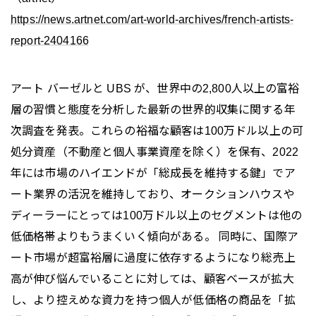
https://news.artnet.com/art-world-archives/french-artists-
report-2404166
アート バーゼルと UBS が、世界中の2,800人以上の富裕
層の習慣と態度を分析した最新の世界的収集に関する年
次調査を発表。これらの裕福な顧客は100万ドル以上の可
処分資産（不動産と個人事業資産を除く）を保有、2022
年には市場のハイエンドが「総成長を維持する鍵」でア
ート業界の活況を維持しており、オークションハウスや
ディーラーにとっては100万ドル以上のセグメントは他の
低価格帯よりもうまくいく傾向がある。 同時に、国際ア
ート市場が超富裕層に過度に依存するようになり総売上
高が伸び悩んでいることに対しては、顧客ベースが拡大
し、より控えめな資力を持つ個人が低価格の商品を「拡