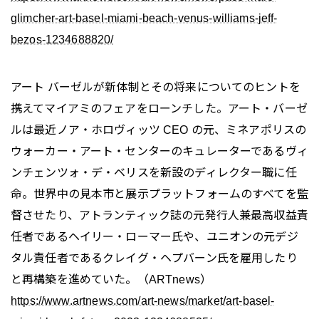
glimcher-art-basel-miami-beach-venus-williams-jeff-
bezos-1234688820/
アート バーゼルが新体制とその将来についてのヒントを
携えてマイアミのフェアをローンチした。アート・バーゼ
ルは最近ノア・ホロヴィッツ CEO の元、ミネアポリスの
ウォーカー・アート・センターのキュレーターであるヴィ
ンチェンツォ・デ・ベリスを新設のディレクター職に任
命。世界中の見本市と展示プラットフォームのすべてを監
督させたり、アトランティック誌の元発行人兼最高収益責
任者であるヘイリー・ローマー氏や、ユニオンの元デジ
タル責任者であるクレイグ・ヘプバーン氏を雇用したり
と再構築を進めていた。（ARTnews）
https://www.artnews.com/art-news/market/art-basel-