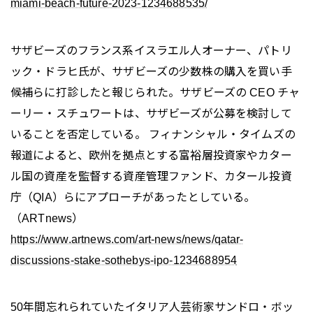
miami-beach-future-2023-1234688535/
サザビーズのフランス系イスラエル人オーナー、パトリ
ック・ドラヒ氏が、サザビーズの少数株の購入を買い手
候補らに打診したと報じられた。サザビーズの CEO チャ
ーリー・スチュワートは、サザビーズが公募を検討して
いることを否定している。 フィナンシャル・タイムズの
報道によると、欧州を拠点とする富裕層投資家やカター
ル国の資産を監督する資産管理ファンド、カタール投資
庁（QIA）らにアプローチがあったとしている。
（ARTnews）
https://www.artnews.com/art-news/news/qatar-
discussions-stake-sothebys-ipo-1234688954
50年間忘れられていたイタリア人芸術家サンドロ・ボッ