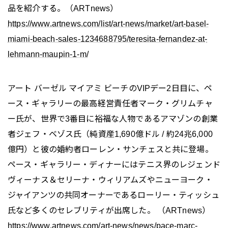
品を紹介する。（ARTnews）
https://www.artnews.com/list/art-news/market/art-basel-
miami-beach-sales-1234688795/teresita-fernandez-at-
lehmann-maupin-1-m/
アート バーゼル マイアミ ビーチのVIPデー2日目に、ペ
ース・ギャラリーの最高経営責任者マーク・グリムチャ
ー氏が、世界で3番目に裕福な人物であるアマゾンの創業
者ジェフ・ベゾス氏（純資産1,690億ドル / 約24兆6,000
億円）と彼の婚約者ローレン・サンチェスと共に登場。
ペース・ギャラリー・ディナーにはテニス界のレジェンド
ヴィーナス＆セリーナ・ウィリアムズやニューヨーク・
ジャイアンツの共同オーナーであるローリー・ティッシュ
氏など多くのセレブリティが出席した。 （ARTnews）
https://www.artnews.com/art-news/news/pace-marc-