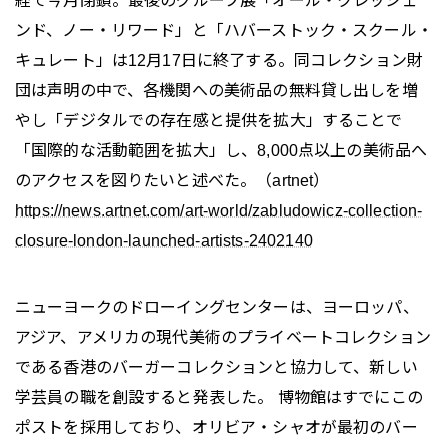
経て今月閉鎖。最後のグループ展「オール・クレッシェ
ンド、ノー・リワード」と「ハバーストック・スクール・
キュレート」は12月17日に終了する。同コレクション財
団は声明の中で、各機関への美術品の無料貸し出しを増
やし「デジタルでの存在感と提供を拡大」することで
「国際的な活動範囲を拡大」し、8,000点以上の美術品へ
のアクセスを図りたいと述べた。（artnet）
https://news.artnet.com/art-world/zabludowicz-collection-
closure-london-launched-artists-2402140
ニューヨークのドローイングセンターは、ヨーロッパ、
アジア、アメリカの現代美術のプライベートコレクション
である香港のバーガーコレクションと協力して、新しい
学芸員の職を創設すると発表した。 博物館はすでにこの
ポストを採用しており、オリビア・シャオが最初のバー