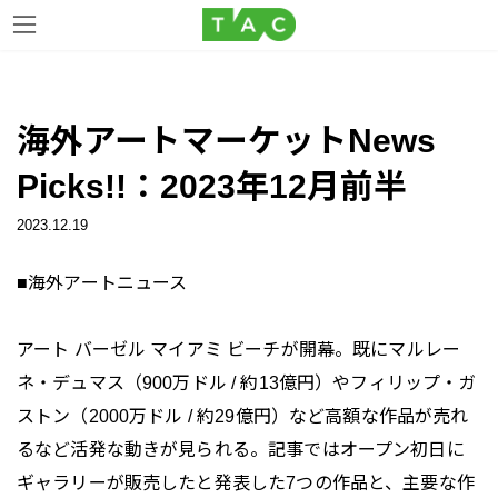
コ
ナ
ン
ビ
海外アートマーケットNews
テ
ゲ
ン
ー
Picks!!：2023年12月前半
ツ
シ
へ
ョ
2023.12.19
ス
ン
キ
に
■海外アートニュース
ッ
移
プ
動
アート バーゼル マイアミ ビーチが開幕。既にマルレー
ネ・デュマス（900万ドル / 約13億円）やフィリップ・ガ
ストン（2000万ドル / 約29億円）など高額な作品が売れ
るなど活発な動きが見られる。記事ではオープン初日に
ギャラリーが販売したと発表した7つの作品と、主要な作